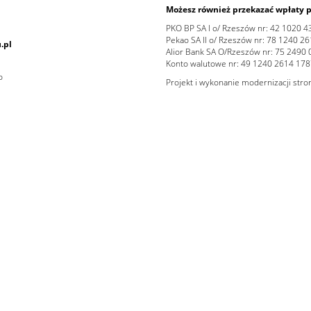
Możesz również przekazać wpłaty p
PKO BP SA I o/ Rzeszów nr: 42 1020 
Pekao SA II o/ Rzeszów nr: 78 1240 
.pl
Alior Bank SA O/Rzeszów nr: 75 2490
Konto walutowe nr: 49 1240 2614 17
Projekt i wykonanie modernizacji str