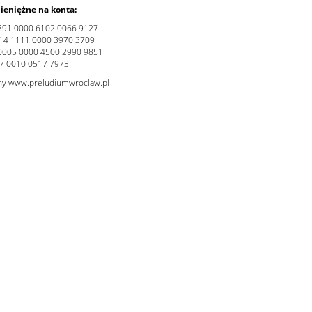
ieniężne na konta:
4391 0000 6102 0066 9127
2614 1111 0000 3970 3709
 0005 0000 4500 2990 9851
87 0010 0517 7973
ony
www.preludiumwroclaw.pl