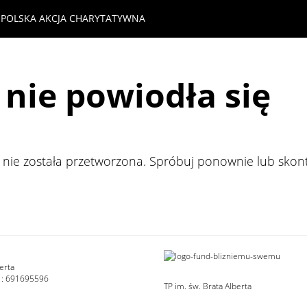
POLSKA AKCJA CHARYTATYWNA
nie powiodła się
nie została przetworzona. Spróbuj ponownie lub skont
erta
 : 691695596
TP im. św. Brata Alberta