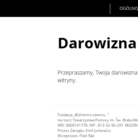
OGÓLNO
Darowizna 
Przepraszamy, Twoja darowizna 
witryny.
Fundacja „Bliźniemu swemu…”
na rzecz Towarzystwa Pomocy im. Św. Brata Alb
KRS: 0000141778. NIP : 813-32-96-297. REGON
Prezes Zarządu: Emil Jurkiewicz
Wiceprezes: Piotr Rak