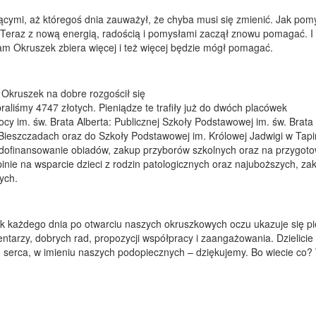
cymi, aż któregoś dnia zauważył, że chyba musi się zmienić. Jak pomy
ch. Teraz z nową energią, radością i pomysłami zaczął znowu pomagać. I
Wam Okruszek zbiera więcej i też więcej będzie mógł pomagać.
y Okruszek na dobre rozgościł się
raliśmy 4747 złotych. Pieniądze te trafiły już do dwóch placówek
 im. św. Brata Alberta: Publicznej Szkoły Podstawowej im. św. Brata 
ieszczadach oraz do Szkoły Podstawowej im. Królowej Jadwigi w Tapi
 dofinansowanie obiadów, zakup przyborów szkolnych oraz na przygot
inie na wsparcie dzieci z rodzin patologicznych oraz najuboższych, za
ych.
 jak każdego dnia po otwarciu naszych okruszkowych oczu ukazuje się p
ntarzy, dobrych rad, propozycji współpracy i zaangażowania. Dzielicie 
 serca, w imieniu naszych podopiecznych – dziękujemy. Bo wiecie c