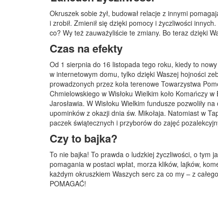
Okruszek sobie żył, budował relacje z innymi pomagają
i zrobił. Zmienił się dzięki pomocy i życzliwości inny
co? Wy też zauważyliście te zmiany. Bo teraz dzięki 
Czas na efekty
Od 1 sierpnia do 16 listopada tego roku, kiedy to now
w internetowym domu, tylko dzięki Waszej hojności zeb
prowadzonych przez koła terenowe Towarzystwa Pomocy
Chmielowskiego w Wisłoku Wielkim koło Komańczy w B
Jarosławia. W Wisłoku Wielkim fundusze pozwoliły na
upominków z okazji dnia św. Mikołaja. Natomiast w Tap
paczek świątecznych i przyborów do zajęć pozalekcyjn
Czy to bajka?
To nie bajka! To prawda o ludzkiej życzliwości, o tym
pomagania w postaci wpłat, morza klików, lajków, kome
każdym okruszkiem Waszych serc za co my – z całego
POMAGAĆ!