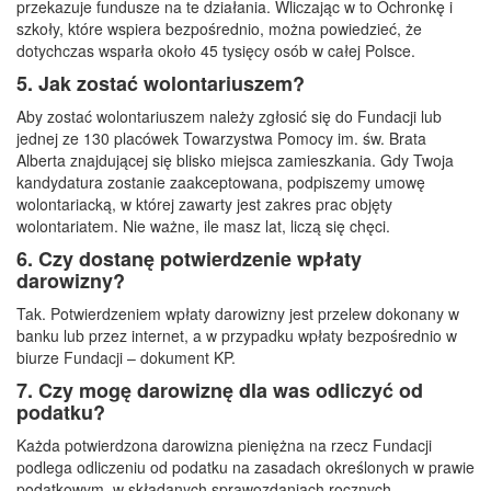
przekazuje fundusze na te działania. Wliczając w to Ochronkę i
szkoły, które wspiera bezpośrednio, można powiedzieć, że
dotychczas wsparła około 45 tysięcy osób w całej Polsce.
5. Jak zostać wolontariuszem?
Aby zostać wolontariuszem należy zgłosić się do Fundacji lub
jednej ze 130 placówek Towarzystwa Pomocy im. św. Brata
Alberta znajdującej się blisko miejsca zamieszkania. Gdy Twoja
kandydatura zostanie zaakceptowana, podpiszemy umowę
wolontariacką, w której zawarty jest zakres prac objęty
wolontariatem. Nie ważne, ile masz lat, liczą się chęci.
6. Czy dostanę potwierdzenie wpłaty
darowizny?
Tak. Potwierdzeniem wpłaty darowizny jest przelew dokonany w
banku lub przez internet, a w przypadku wpłaty bezpośrednio w
biurze Fundacji – dokument KP.
7. Czy mogę darowiznę dla was odliczyć od
podatku?
Każda potwierdzona darowizna pieniężna na rzecz Fundacji
podlega odliczeniu od podatku na zasadach określonych w prawie
podatkowym, w składanych sprawozdaniach rocznych.