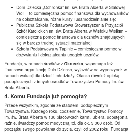
Dom Dziecka „Ochronka” im. św. Brata Alberta w Stalowej
Woli – to comiesięczna pomoc finansowa dla wychowanków
na dokształcanie, różne kursy i usamodzielnianie się;
Publiczna Szkoła Podstawowa Stowarzyszenia Przyjaciół
Szkół Katolickich im. św. Brata Alberta w Wisłoku Wielkim –
comiesięczna pomoc finansowa dla uczniów znajdujących
się w bardzo trudnej sytuacji materialnej;
Szkoła Podstawowa w Tapinie – comiesięczna pomoc w
dożywianiu i dokształcaniu ubogich uczniów.
Fundacja, w ramach środków z
Okruszka
, wspomaga też
finansowo organizację Dnia Dziecka, wyjazdów na wypoczynek w
ramach wakacji dla dzieci i młodzieży. Otacza również opieką
podopiecznych z innych ośrodków Towarzystwa Pomocy im. św.
Brata Alberta.
4. Komu Fundacja już pomogła?
Przede wszystkim, zgodnie ze statutem, podopiecznym
Towarzystwa. Każdego roku, codziennie, Towarzystwo Pomocy
im. św. Brata Alberta w 130 placówkach karmi, ubiera, udostępnia
łaźnie, świadczy pomoc medyczną itd. dla ok. 3 000 osób. Od
początku swego powołania do życia, czyli od 2002 roku, Fundacja