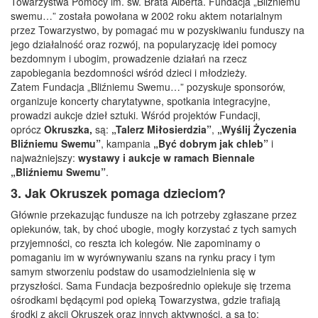
Towarzystwa Pomocy im. św. Brata Alberta. Fundacja „Bliźniemu
swemu…” została powołana w 2002 roku aktem notarialnym
przez Towarzystwo, by pomagać mu w pozyskiwaniu funduszy na
jego działalność oraz rozwój, na popularyzację idei pomocy
bezdomnym i ubogim, prowadzenie działań na rzecz
zapobiegania bezdomności wśród dzieci i młodzieży.
Zatem Fundacja „Bliźniemu Swemu…” pozyskuje sponsorów,
organizuje koncerty charytatywne, spotkania integracyjne,
prowadzi aukcje dzieł sztuki. Wśród projektów Fundacji,
oprócz
Okruszka,
są:
„Talerz Miłosierdzia”
,
„Wyślij Życzenia
Bliźniemu Swemu”
, kampania
„Być dobrym jak chleb”
i
najważniejszy:
wystawy i aukcje w ramach Biennale
„Bliźniemu Swemu”
.
3. Jak Okruszek pomaga dzieciom?
Głównie przekazując fundusze na ich potrzeby zgłaszane przez
opiekunów, tak, by choć ubogie, mogły korzystać z tych samych
przyjemności, co reszta ich kolegów. Nie zapominamy o
pomaganiu im w wyrównywaniu szans na rynku pracy i tym
samym stworzeniu podstaw do usamodzielnienia się w
przyszłości. Sama Fundacja bezpośrednio opiekuje się trzema
ośrodkami będącymi pod opieką Towarzystwa, gdzie trafiają
środki z akcji Okruszek oraz innych aktywności, a są to: