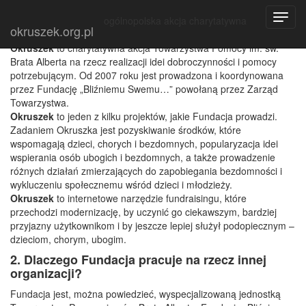
Częste pytania (FAQ)
Toggl
ogólnopolska akcja charytatywna
1. Co to jest Okruszek?
okruszek.org.pl
navig
Okruszek
to charytatywna akcja Towarzystwa Pomocy im. św.
Brata Alberta na rzecz realizacji idei dobroczynności i pomocy
potrzebującym. Od 2007 roku jest prowadzona i koordynowana
przez Fundację „Bliźniemu Swemu…” powołaną przez Zarząd
Towarzystwa.
Okruszek
to jeden z kilku projektów, jakie Fundacja prowadzi.
Zadaniem Okruszka jest pozyskiwanie środków, które
wspomagają dzieci, chorych i bezdomnych, popularyzacja idei
wspierania osób ubogich i bezdomnych, a także prowadzenie
różnych działań zmierzających do zapobiegania bezdomności i
wykluczeniu społecznemu wśród dzieci i młodzieży.
Okruszek
to internetowe narzędzie fundraisingu, które
przechodzi modernizację, by uczynić go ciekawszym, bardziej
przyjazny użytkownikom i by jeszcze lepiej służył podopiecznym –
dzieciom, chorym, ubogim.
2. Dlaczego Fundacja pracuje na rzecz innej
organizacji?
Fundacja jest, można powiedzieć, wyspecjalizowaną jednostką