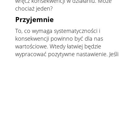
wręcz konsekwencji w działaniu. Może
chociaż jeden?
Przyjemnie
To, co wymaga systematyczności i
konsekwencji powinno być dla nas
wartościowe. Wtedy łatwiej będzie
wypracować pozytywne nastawienie. Jeśli
czegoś pragniemy, tak naprawdę,
spróbujmy z dążenia do tego celu uczynić
rytuał. Na przykład, codziennie o godzinie
6 rano wstaję i parzę pyszną kawę, by w
trakcie popijania aromatycznego naparu z
uwagą przejrzeć i zaktualizować plan dnia.
To już tylko krok do tego, aby każdy mój
dzień był efektywny. Mała rzecz a cieszy,
prawda?